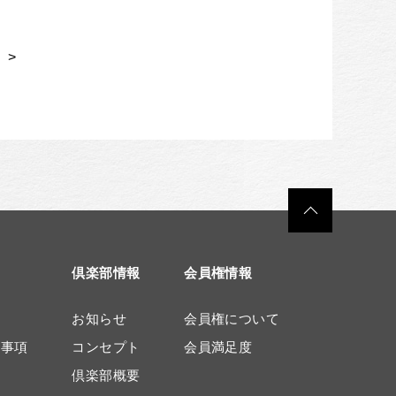
 >
倶楽部情報
会員権情報
お知らせ
会員権について
意事項
コンセプト
会員満足度
倶楽部概要