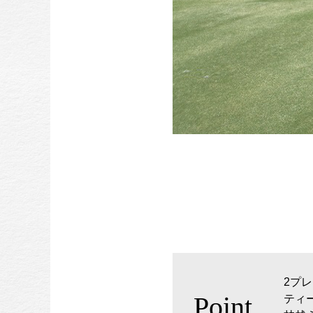
2プ
Point
ティ