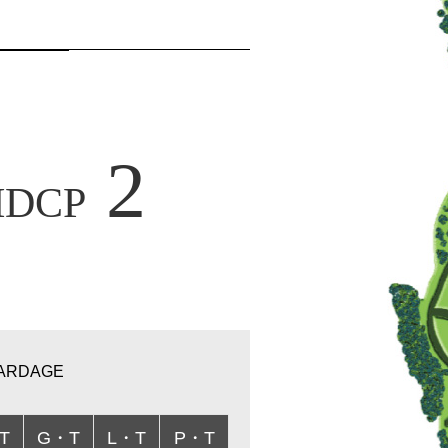
2
HDCP
ARDAGE
T
G・T
L・T
P・T