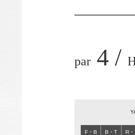
4 /
par
Y
F・B
B・T
R・