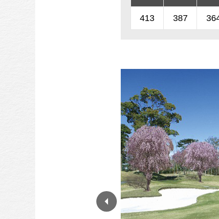
413
387
36