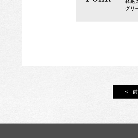
林越
グリ
< 