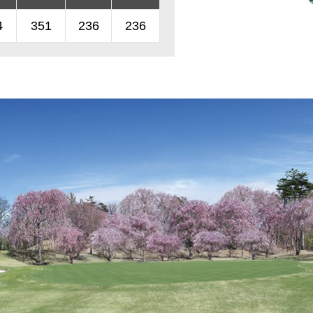
4
351
236
236