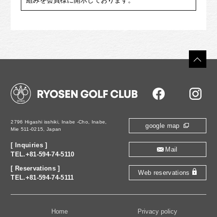
組みを会員様に開示しております。
2796 Higashi isshiki,
Inabe -Cho, Inabe,
google map
Mie 511-0215, Japan
[ Inquiries ]
Mail
TEL.+81-594-74-5110
[ Reservations ]
Web reservations
TEL.+81-594-74-5111
Home
Privacy policy