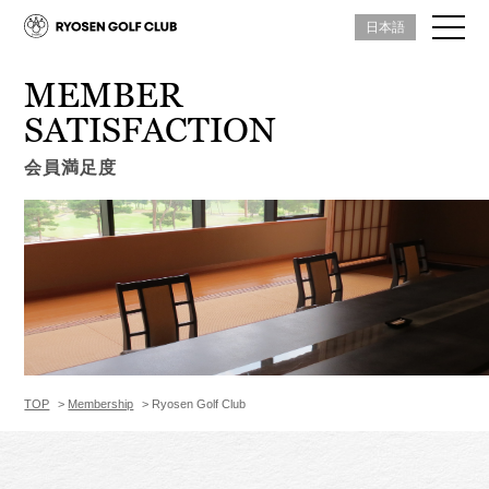
日本語
MEMBER
SATISFACTION
会員満足度
TOP
Membership
Ryosen Golf Club