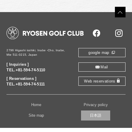
2796 Higashi isshiki,
Inabe -Cho, Inabe,
google map
Mie 511-0215, Japan
[ Inquiries ]
Mail
TEL.+81-594-74-5110
[ Reservations ]
Web reservations
TEL.+81-594-74-5111
Home
Privacy policy
日本語
Site map